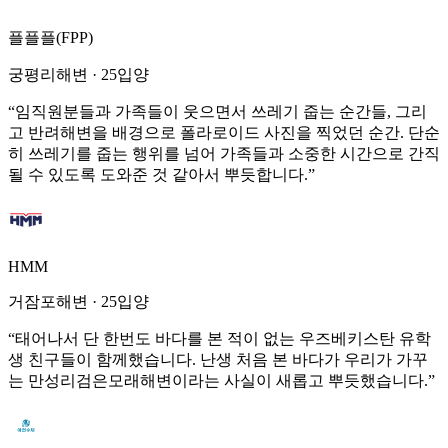
플플플(FPP)
궁평리해변
·
25입양
“
임직원분들과 가족들이 웃으면서 쓰레기 줍는 순간들, 그리
고 반려해변을 배경으로 폴라로이드 사진을 찍었던 순간. 단순
히 쓰레기를 줍는 행위를 넘어 가족들과 소중한 시간으로 간직
될 수 있도록 도와준 것 같아서 뿌듯합니다.
”
HMM
거잠포해변
·
25입양
“
태어나서 단 한번도 바다를 본 적이 없는 우즈베키스탄 유학
생 친구들이 함께했습니다. 난생 처음 본 바다가 우리가 가꾸
는 만성리검은모래해변이라는 사실이 새롭고 뿌듯했습니다.
”