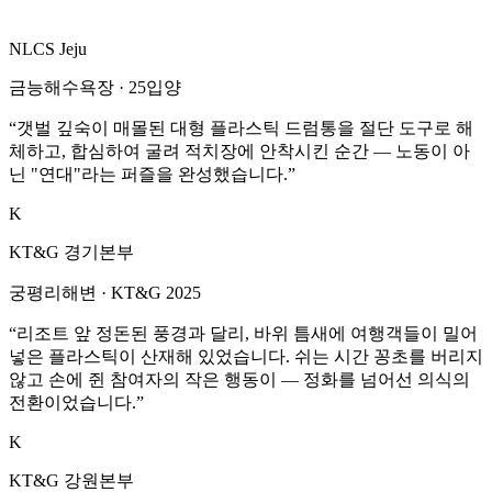
NLCS Jeju
금능해수욕장
·
25입양
“
갯벌 깊숙이 매몰된 대형 플라스틱 드럼통을 절단 도구로 해
체하고, 합심하여 굴려 적치장에 안착시킨 순간 — 노동이 아
닌 "연대"라는 퍼즐을 완성했습니다.
”
K
KT&G 경기본부
궁평리해변
·
KT&G 2025
“
리조트 앞 정돈된 풍경과 달리, 바위 틈새에 여행객들이 밀어
넣은 플라스틱이 산재해 있었습니다. 쉬는 시간 꽁초를 버리지
않고 손에 쥔 참여자의 작은 행동이 — 정화를 넘어선 의식의
전환이었습니다.
”
K
KT&G 강원본부