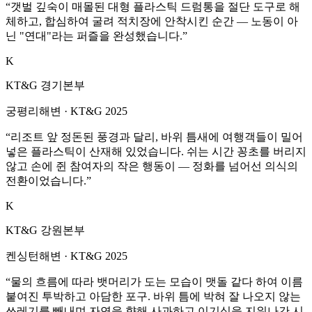
“
갯벌 깊숙이 매몰된 대형 플라스틱 드럼통을 절단 도구로 해
체하고, 합심하여 굴려 적치장에 안착시킨 순간 — 노동이 아
닌 "연대"라는 퍼즐을 완성했습니다.
”
K
KT&G 경기본부
궁평리해변
·
KT&G 2025
“
리조트 앞 정돈된 풍경과 달리, 바위 틈새에 여행객들이 밀어
넣은 플라스틱이 산재해 있었습니다. 쉬는 시간 꽁초를 버리지
않고 손에 쥔 참여자의 작은 행동이 — 정화를 넘어선 의식의
전환이었습니다.
”
K
KT&G 강원본부
켄싱턴해변
·
KT&G 2025
“
물의 흐름에 따라 뱃머리가 도는 모습이 맷돌 같다 하여 이름
붙여진 투박하고 아담한 포구. 바위 틈에 박혀 잘 나오지 않는
쓰레기를 빼내며 자연을 향해 사과하고 이기심을 지워나간 시