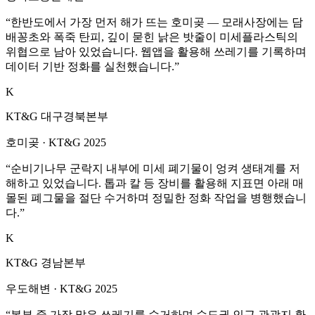
“
한반도에서 가장 먼저 해가 뜨는 호미곶 — 모래사장에는 담
배꽁초와 폭죽 탄피, 깊이 묻힌 낡은 밧줄이 미세플라스틱의
위협으로 남아 있었습니다. 웹앱을 활용해 쓰레기를 기록하며
데이터 기반 정화를 실천했습니다.
”
K
KT&G 대구경북본부
호미곶
·
KT&G 2025
“
순비기나무 군락지 내부에 미세 폐기물이 엉켜 생태계를 저
해하고 있었습니다. 톱과 칼 등 장비를 활용해 지표면 아래 매
몰된 폐그물을 절단 수거하며 정밀한 정화 작업을 병행했습니
다.
”
K
KT&G 경남본부
우도해변
·
KT&G 2025
“
본부 중 가장 많은 쓰레기를 수거하며 수도권 인근 관광지 환