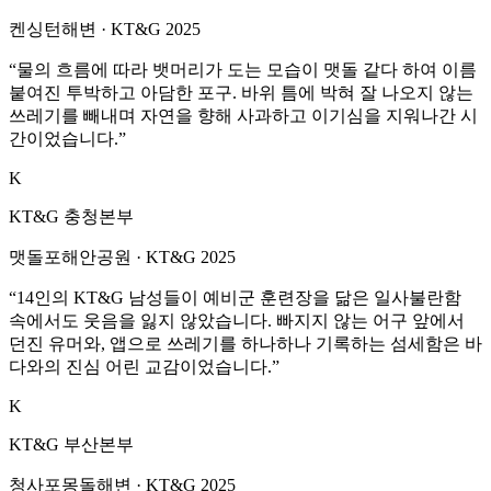
켄싱턴해변
·
KT&G 2025
“
물의 흐름에 따라 뱃머리가 도는 모습이 맷돌 같다 하여 이름
붙여진 투박하고 아담한 포구. 바위 틈에 박혀 잘 나오지 않는
쓰레기를 빼내며 자연을 향해 사과하고 이기심을 지워나간 시
간이었습니다.
”
K
KT&G 충청본부
맷돌포해안공원
·
KT&G 2025
“
14인의 KT&G 남성들이 예비군 훈련장을 닮은 일사불란함
속에서도 웃음을 잃지 않았습니다. 빠지지 않는 어구 앞에서
던진 유머와, 앱으로 쓰레기를 하나하나 기록하는 섬세함은 바
다와의 진심 어린 교감이었습니다.
”
K
KT&G 부산본부
청사포몽돌해변
·
KT&G 2025