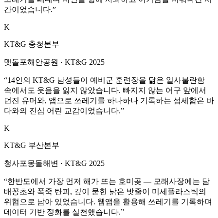
간이었습니다.
”
K
KT&G 충청본부
맷돌포해안공원
·
KT&G 2025
“
14인의 KT&G 남성들이 예비군 훈련장을 닮은 일사불란함
속에서도 웃음을 잃지 않았습니다. 빠지지 않는 어구 앞에서
던진 유머와, 앱으로 쓰레기를 하나하나 기록하는 섬세함은 바
다와의 진심 어린 교감이었습니다.
”
K
KT&G 부산본부
청사포몽돌해변
·
KT&G 2025
“
한반도에서 가장 먼저 해가 뜨는 호미곶 — 모래사장에는 담
배꽁초와 폭죽 탄피, 깊이 묻힌 낡은 밧줄이 미세플라스틱의
위협으로 남아 있었습니다. 웹앱을 활용해 쓰레기를 기록하며
데이터 기반 정화를 실천했습니다.
”