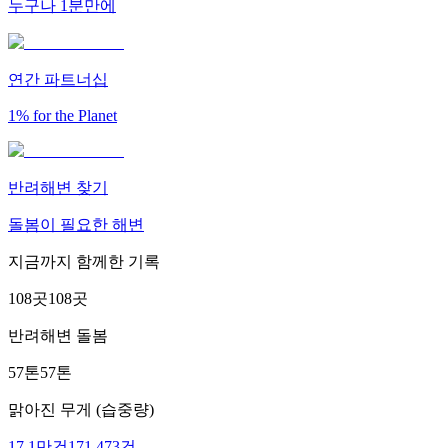
누구나 1분만에
연간 파트너십
1% for the Planet
반려해변 찾기
돌봄이 필요한 해변
지금까지 함께한 기록
108곳
108곳
반려해변 돌봄
57톤
57톤
맑아진 무게 (습중량)
17.1만건
171,473건