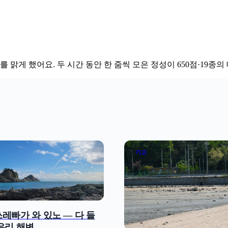
다를 맑게 했어요
. 두 시간 동안 한 줌씩 모은 정성이 650점·19종
기고
쓰레빠가 와 있노 — 다 들
 우리 해변