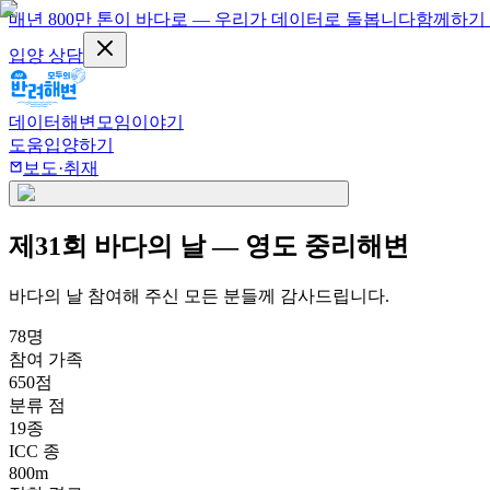
매년 800만 톤이 바다로 — 우리가 데이터로 돌봅니다
함께하기
입양 상담
데이터
해변
모임
이야기
도움
입양하기
보도·취재
제31회 바다의 날 — 영도 중리해변
바다의 날 참여해 주신 모든 분들께 감사드립니다.
78
명
참여 가족
650
점
분류 점
19
종
ICC 종
800
m