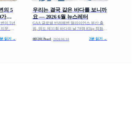
변의 5
우리는 결국 같은 바다를 보니까
9가지
요 — 2026 6월 뉴스레터
해변이 5년
GAA 글로벌 반려해변 얼라이언스 부산 출
지문. 같
범, 영도 제31회 바다의 날 78명 85kg 정화
다른 색을
후기. 모두의 반려해변 6월 뉴스레터.
2분 읽기 →
에디터 Pearl
2분 읽기 →
2026.06.10
 — 모두
Lisa.