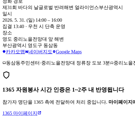
정화 경로
제31회 바다의 날
글로벌 반려해변 얼라이언스
부산광역시
일시
2026. 5. 31. (일) 14:00 – 16:00
집결 13:40 · 우천 시 단축 운영
장소
영도 중리노을전망대 앞 해변
부산광역시 영도구 동삼동
카카오맵
네이버지도
Google Maps
동삼동주민센터·중리노을전망대 정류장 도보 3분
중리노을전
1365 자원봉사 시간 인증은
1~2주 내
반영됩니다
참가자 명단을 1365 측에 전달하여 처리 중입니다.
마이페이지에
1365 마이페이지