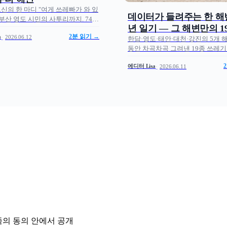
신의 한 마디 "여게 쓰레빠가 와 있
데이터가 들려주는 한 해
 부산 영도 시민의 사투리까지. 740
년 일기 — 그 해변만의 1
기물 학습 + 비치스캐너 + 16장 데이
a
2분 읽기 →
2026.06.12
풍경
— 모두의 반려해변 6월 테크 노트
한담·영도·태안·대천·강진의 5개 
Lisa.
동안 차곡차곡 그려낸 19종 쓰레기 
은 19개의 칸이지만 한 해변마다 
에디터 Lisa
2026.06.11
하고 있는 시민과학 데이터 이야기
의 반려해변 6월 테크 노트 by 에디터 
 가족의 동의 안에서 공개