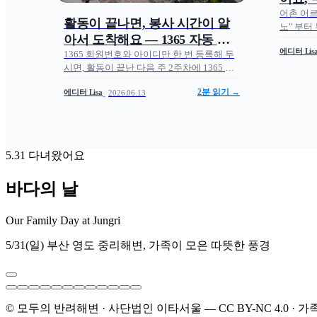
어촌 어르
활동이 끝나면, 봉사 시간이 알
노" 부터
아서 도착해요 — 1365 자동 연
여 종 폐
에디터 Lis
동 이야기
터리포트 
1365 회원번호와 아이디만 한 번 등록해 두
by 에디터 
시면, 활동이 끝난 다음 주 2주차에 1365 마
이페이지에 봉사 시간이 자동 인증되는 구
에디터 Lisa
2분 읽기 →
2026.06.13
조. 마이페이지 설정 한 화면부터 자원봉사
보험 자동 가입과 1365 정보 등록 안내 영상
까지 — 모두의 반려해변 6월 테크 노트 by
에디터 Lisa.
5.31 다녀왔어요
바다의 날
Our Family Day at Jungri
5/31(일) 부산 영도 중리해변, 가족이 모은 따뜻한 풍경
© 모두의 반려해변 · 사단법인 이타서울 — CC BY-NC 4.0 ·