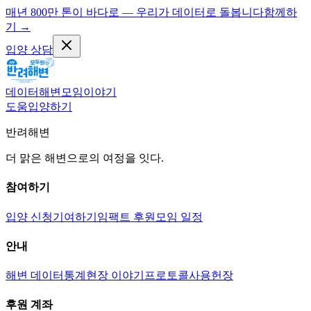
매년 800만 톤이 바다로 — 우리가 데이터로 돌봅니다
함께하
기
→
입양 상담
데이터
해변
모임
이야기
도움
입양하기
반려해변
더 맑은 해변으로의 여정을 잇다.
참여하기
입양 신청
기여하기
임팩트 후원
모임 일정
안내
해변 데이터
통계
현장 이야기
프로토콜
사용헌장
후원 계좌