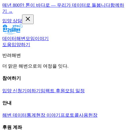
매년 800만 톤이 바다로 — 우리가 데이터로 돌봅니다
함께하
기
→
입양 상담
데이터
해변
모임
이야기
도움
입양하기
반려해변
더 맑은 해변으로의 여정을 잇다.
참여하기
입양 신청
기여하기
임팩트 후원
모임 일정
안내
해변 데이터
통계
현장 이야기
프로토콜
사용헌장
후원 계좌