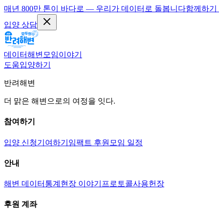
매년 800만 톤이 바다로 — 우리가 데이터로 돌봅니다
함께하기
입양 상담
데이터
해변
모임
이야기
도움
입양하기
반려해변
더 맑은 해변으로의 여정을 잇다.
참여하기
입양 신청
기여하기
임팩트 후원
모임 일정
안내
해변 데이터
통계
현장 이야기
프로토콜
사용헌장
후원 계좌