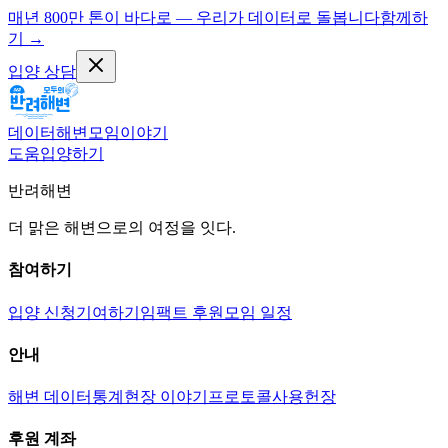
매년 800만 톤이 바다로 — 우리가 데이터로 돌봅니다
함께하
기
→
입양 상담
데이터
해변
모임
이야기
도움
입양하기
반려해변
더 맑은 해변으로의 여정을 잇다.
참여하기
입양 신청
기여하기
임팩트 후원
모임 일정
안내
해변 데이터
통계
현장 이야기
프로토콜
사용헌장
후원 계좌