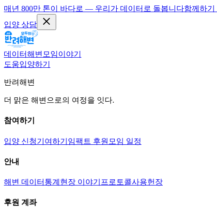
매년 800만 톤이 바다로 — 우리가 데이터로 돌봅니다
함께하기
입양 상담
데이터
해변
모임
이야기
도움
입양하기
반려해변
더 맑은 해변으로의 여정을 잇다.
참여하기
입양 신청
기여하기
임팩트 후원
모임 일정
안내
해변 데이터
통계
현장 이야기
프로토콜
사용헌장
후원 계좌