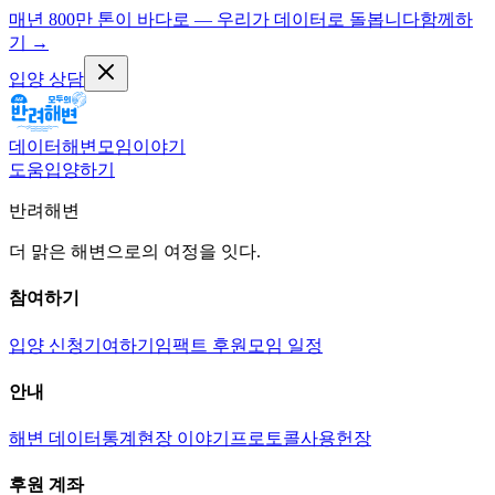
매년 800만 톤이 바다로 — 우리가 데이터로 돌봅니다
함께하
기
→
입양 상담
데이터
해변
모임
이야기
도움
입양하기
반려해변
더 맑은 해변으로의 여정을 잇다.
참여하기
입양 신청
기여하기
임팩트 후원
모임 일정
안내
해변 데이터
통계
현장 이야기
프로토콜
사용헌장
후원 계좌