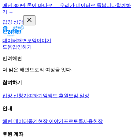
매년 800만 톤이 바다로 — 우리가 데이터로 돌봅니다
함께하
기
→
입양 상담
데이터
해변
모임
이야기
도움
입양하기
반려해변
더 맑은 해변으로의 여정을 잇다.
참여하기
입양 신청
기여하기
임팩트 후원
모임 일정
안내
해변 데이터
통계
현장 이야기
프로토콜
사용헌장
후원 계좌