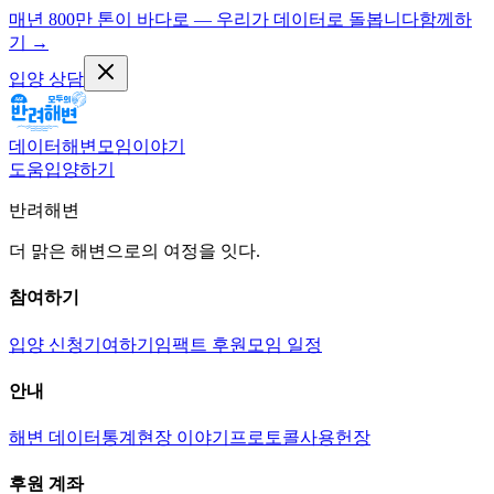
매년 800만 톤이 바다로 — 우리가 데이터로 돌봅니다
함께하
기
→
입양 상담
데이터
해변
모임
이야기
도움
입양하기
반려해변
더 맑은 해변으로의 여정을 잇다.
참여하기
입양 신청
기여하기
임팩트 후원
모임 일정
안내
해변 데이터
통계
현장 이야기
프로토콜
사용헌장
후원 계좌