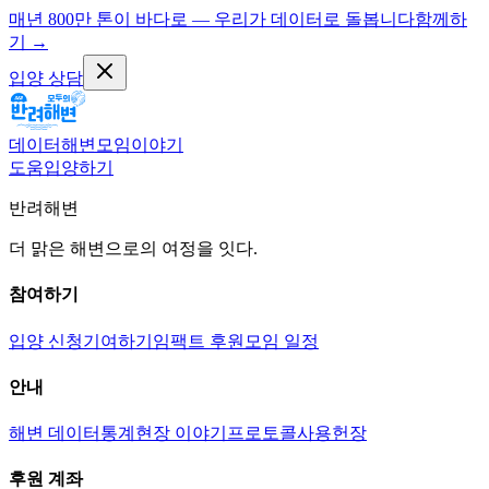
매년 800만 톤이 바다로 — 우리가 데이터로 돌봅니다
함께하
기
→
입양 상담
데이터
해변
모임
이야기
도움
입양하기
반려해변
더 맑은 해변으로의 여정을 잇다.
참여하기
입양 신청
기여하기
임팩트 후원
모임 일정
안내
해변 데이터
통계
현장 이야기
프로토콜
사용헌장
후원 계좌