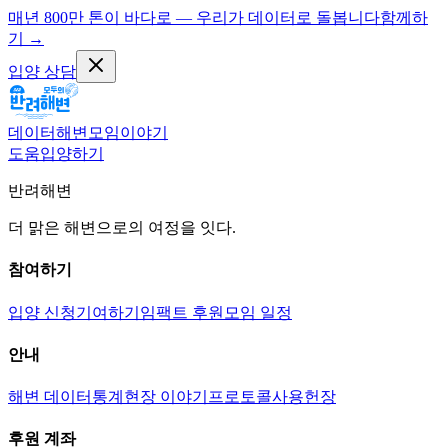
매년 800만 톤이 바다로 — 우리가 데이터로 돌봅니다
함께하
기
→
입양 상담
데이터
해변
모임
이야기
도움
입양하기
반려해변
더 맑은 해변으로의 여정을 잇다.
참여하기
입양 신청
기여하기
임팩트 후원
모임 일정
안내
해변 데이터
통계
현장 이야기
프로토콜
사용헌장
후원 계좌