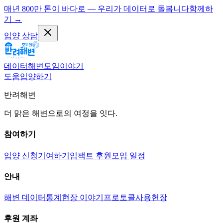
매년 800만 톤이 바다로 — 우리가 데이터로 돌봅니다
함께하
기
→
입양 상담
데이터
해변
모임
이야기
도움
입양하기
반려해변
더 맑은 해변으로의 여정을 잇다.
참여하기
입양 신청
기여하기
임팩트 후원
모임 일정
안내
해변 데이터
통계
현장 이야기
프로토콜
사용헌장
후원 계좌