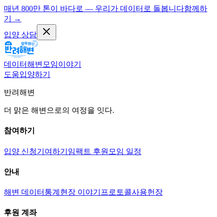
매년 800만 톤이 바다로 — 우리가 데이터로 돌봅니다
함께하
기
→
입양 상담
데이터
해변
모임
이야기
도움
입양하기
반려해변
더 맑은 해변으로의 여정을 잇다.
참여하기
입양 신청
기여하기
임팩트 후원
모임 일정
안내
해변 데이터
통계
현장 이야기
프로토콜
사용헌장
후원 계좌