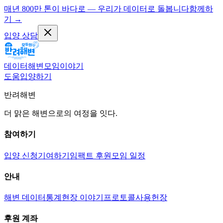
매년 800만 톤이 바다로 — 우리가 데이터로 돌봅니다
함께하
기
→
입양 상담
데이터
해변
모임
이야기
도움
입양하기
반려해변
더 맑은 해변으로의 여정을 잇다.
참여하기
입양 신청
기여하기
임팩트 후원
모임 일정
안내
해변 데이터
통계
현장 이야기
프로토콜
사용헌장
후원 계좌