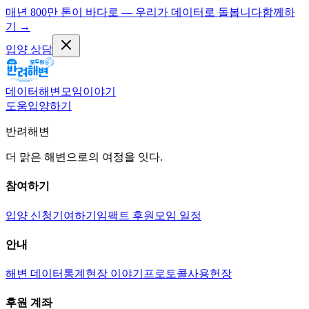
매년 800만 톤이 바다로 — 우리가 데이터로 돌봅니다
함께하
기
→
입양 상담
데이터
해변
모임
이야기
도움
입양하기
반려해변
더 맑은 해변으로의 여정을 잇다.
참여하기
입양 신청
기여하기
임팩트 후원
모임 일정
안내
해변 데이터
통계
현장 이야기
프로토콜
사용헌장
후원 계좌