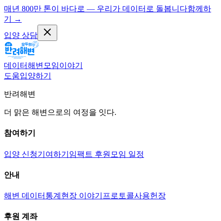
매년 800만 톤이 바다로 — 우리가 데이터로 돌봅니다
함께하
기
→
입양 상담
데이터
해변
모임
이야기
도움
입양하기
반려해변
더 맑은 해변으로의 여정을 잇다.
참여하기
입양 신청
기여하기
임팩트 후원
모임 일정
안내
해변 데이터
통계
현장 이야기
프로토콜
사용헌장
후원 계좌