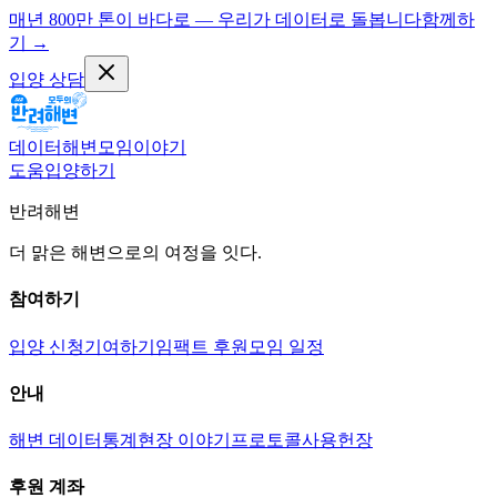
매년 800만 톤이 바다로 — 우리가 데이터로 돌봅니다
함께하
기
→
입양 상담
데이터
해변
모임
이야기
도움
입양하기
반려해변
더 맑은 해변으로의 여정을 잇다.
참여하기
입양 신청
기여하기
임팩트 후원
모임 일정
안내
해변 데이터
통계
현장 이야기
프로토콜
사용헌장
후원 계좌