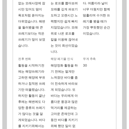
없는 모래사장에 잠
는 로프를 뽑아보려
다. 여름이라 날이
시만 있어도 땀이
모래를 깊게 파보기
너무 더웠지만 함께
폭포처럼 쏟아지는
도하고 오랜시간 노
땀흘리며 수거한 쓰
더위였습니다. 해변
력했지만 쉽게 빠지
레기를 봤을 때가
을 둘러봤을 때 큰
지않았습니다. 모래
가장 뿌듯했던 순간
쓰레기보다는 작은
위로 나온 로프를
이었습니다.
쓰레기가 많이 보였
칼을 이용해 끊어내
습니다.
는 것이 최선이었습
니다.
전후 변화
해양 폐기물 인식
무게 추측
활동을 시작하기전
해양정화 활동을 하
30
에는 해양쓰레기라
기 전에는 멀게만
고하면 해양에 부유
느껴졌던 바다를 좀
하거나 침적된 쓰레
더 친숙하게 바라보
기만 떠올렸습니다.
게 되었습니다. 또
하지만 활동이 끝난
바다는 우리에게 아
후에는 해변에도 다
름다운 풍경과 많은
양한 종류의 쓰레기
먹거리를 제공하는
가 많다는 것을 알
고마운 존재인데 그
게되었습니다. 바다
동안 바다를 지키기
를 지키기위해서는
위해 했던 일이 없