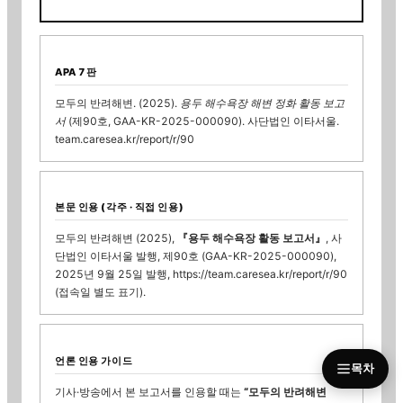
APA 7판
모두의 반려해변. (
2025
).
용두 해수욕장
해변 정화 활동 보고
서
(제
90
호
, GAA-KR-2025-000090
). 사단법인 이타서울.
team.caresea.kr
/report/r/
90
본문 인용 (각주 · 직접 인용)
모두의 반려해변 (
2025
),
『
용두 해수욕장
활동 보고서』
, 사
단법인 이타서울 발행, 제
90
호
(GAA-KR-2025-000090)
,
2025년 9월 25일
발행,
https://team.caresea.kr
/report/r/
90
(접속일 별도 표기).
언론 인용 가이드
목차
기사·방송에서 본 보고서를 인용할 때는
“모두의 반려해변