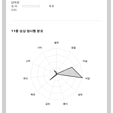
담배꽁
초·라
0.0
이터
11종 성상 방사형 분포
발포
기타
경질
고무
비닐
유리
어업
목재
섬유
금속
종이