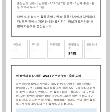
충청남도 보령시 남포면
·
2025년 7월 등록
·
1
번째 활동 · 활
동 보고서 누적
16kg
해변 소개 정보는 활동 운영 단체의 등록 단계에서 채워집니
다. 등록 전에는 기본 안내만 표시되며, 정보가 도착하면 본
면이 자동으로 갱신됩니다.
화장실
주차장
차량 접근
월 평균 방
응급 안내
문
—
—
—
—
24명
이 해변의 성상 지문 ·
2025년부터 누적
· 축측 도해
용두 해수욕장
에서 시민들이
2025년부터
기록한 정화 데이터
(mclear
79
건 ·
2
회)를 실제 정화 경로 위에 ICC 19종 성상으로 세
운 해변 고유의 지문입니다. 본 활동 1회의 구성(제7면)과 구분되
며, 모든 해변이 동일한 19종 기준으로 그려져 해변 간 비교가 가
능합니다.
이 지문은 앱 개별 기록(mclear) 집계라, 위에 적힌 활동
보고서 누적 회수량과는 산출 방식이 다릅니다.