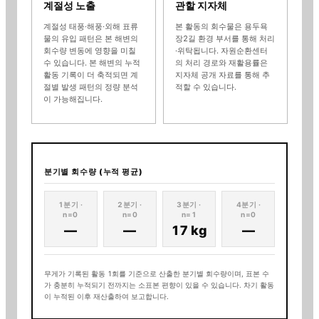
계절성 노출
관할 지자체
계절성 태풍·해풍·외해 표류
본 활동의 회수물은
용두욕
물의 유입 패턴은 본 해변의
장2길
환경 부서를 통해 처리
회수량 변동에 영향을 미칠
·위탁됩니다. 자원순환센터
수 있습니다. 본 해변의 누적
의 처리 경로와 재활용률은
활동 기록이 더 축적되면 계
지자체 공개 자료를 통해 추
절별 발생 패턴의 정량 분석
적할 수 있습니다.
이 가능해집니다.
분기별 회수량 (누적 평균)
1
분기 ·
2
분기 ·
3
분기 ·
4
분기 ·
n=
0
n=
0
n=
1
n=
0
—
—
17 kg
—
무게가 기록된 활동
1
회를 기준으로 산출한 분기별 회수량이며
, 표본 수
가 충분히 누적되기 전까지는 소표본 편향이 있을 수 있습니다. 차기 활동
이 누적된 이후 재산출하여 보고합니다.