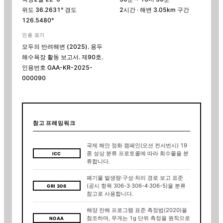
위도
36.2631
° 경도
2시간 ·
해변
3.05km 구간
126.5480
°
인용 표기
모두의 반려해변 (
2025
).
용두
해수욕장
활동 보고서. 제
90
호.
인용번호
GAA-KR-2025-
000090
참고 프레임워크
국제 해안 정화 캠페인(오션 컨서번시) 19
종 성상 분류 프로토콜에 따라 회수물을 분
ICC
류합니다.
폐기물 발생량·구성·처리 경로 보고 표준
(공시 항목 306-3·306-4·306-5)을 분류
GRI 306
참고로 사용합니다.
해양 잔해 프로그램 표준 측정법(2020)을
참조하며, 무게는 1g 단위 측정을 원칙으로
NOAA