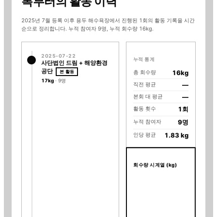
록
부터의 활동 이력
2025년 7월 등록
이후
용두 해수욕장
에서 진행된
1
회의 활동 기록을 시간
순으로 정리합니다. 누적 참여자
9명
, 누적 회수량
16kg
.
2025-07-22
누적 통계
사단법인 드림
+ 해양환경
공단
총 회수량
16kg
17kg
· 9명
직전 평균
—
본회 대 평균
—
활동 횟수
1회
누적 참여자
9명
인당 평균
1.83 kg
회수량 시계열 (kg)