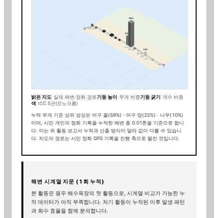
59
%
스티 부표
22
%
어구 망
10
%
어구 줄
종이
금속
나무
밝은 지도
실제 해변·정화 경로
기둥 높이
무게 비중
기둥 굵기
개수 비중
색
ICC 5군(모노크롬)
누적 무게 기준 상위 성상은
어구 줄(59%) · 어구 망(22%) · 나무(10%)
이며, 시민 개인의 정화 기록을 누적한 해변 총
0.01
톤을 기준으로 합니
다. 이는 위 활동 보고서 누적과 산출 방식이 달라 값이 다를 수 있습니
다.
지도의 경로는 시민 정화 GPS 기록을 진행 축으로 펼친 것입니다.
해변 시계열 지문 (
1
회 누적)
본 활동은
용두 해수욕장
의 첫 활동으로, 시계열 비교가 가능한 누
적 데이터가 아직 부족합니다. 차기 활동이 누적된 이후 발생 패턴
과 회수 효율을 함께 분석합니다.