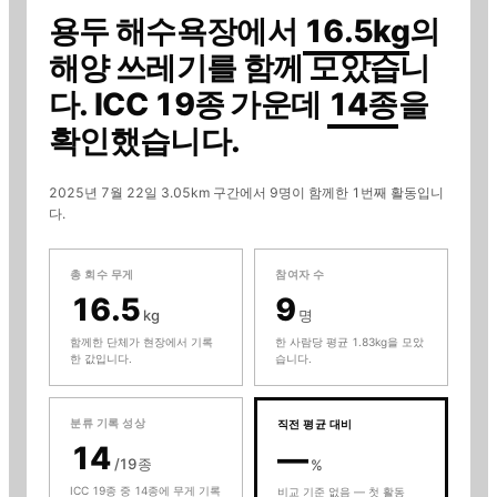
용두 해수욕장
에서
16.5
kg
의
해양 쓰레기를 함께 모았습니
다
. ICC 19종 가운데
14
종
을
확인했습니다.
2025년 7월 22일
3.05km 구간에서
9
명이 함께한
1
번째 활동입니
다
.
총 회수 무게
참여자 수
16.5
9
kg
명
함께한 단체가 현장에서 기록
한 사람당 평균 1.83kg을 모았
한 값입니다.
습니다.
분류 기록 성상
직전 평균 대비
14
—
/19종
%
ICC 19종 중 14종에 무게 기록
비교 기준 없음 — 첫 활동