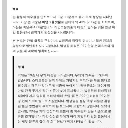
해석
본 활동의 회수물을 연차보고서 표준 11분류로 묶어 우세 성상을 나타냅
니다. 가장 큰 비중은
어업그물밧줄
로 전체의 약
43
% (
7.1
kg)를 차지
하며
,
다음은
비닐류
(
4.6
kg)입니다
.
어업그물밧줄의 비중이 높다는 것은 인근 어
업 활동·양식 권역과의 인접성을 시사합니다.
본 분포는 단일 활동의 구성이며, 발생원의 정량적 귀속이나 해변 전체의
경향으로 일반화하지 아니합니다. 발생원 해석은 P12 환경 컨텍스트와 함
께 읽을 때 맥락이 명확해집니다.
주석
막대는 19종 내 무게 비중을 나타냅니다. 무게와 개수는 비례하지
않습니다. 스티로폼은 단위 무게는 가볍지만 부피가 큰 부표 형태로
회수되는 경우가 많아 무게 비중이 높아지며, 담배꽁초는 개수가 많
아도 단위 무게가 작아 비중이 낮게 표시됩니다. 발생원의 정성적 해
석(어업 자재·일회용 소비재·외해 유입 등)은 P09 인터뷰와 P12 환
경 컨텍스트에 별도로 서술됩니다. 발생원별 정량 추정 비율은 검증
된 환산 방법론이 부재하여 본 보고서에 포함하지 않습니다.
도넛과
방사형, 막대는 기타 성상까지 포함해 총 회수량과 같은 기준으로 분
류한 결과입니다. 다만 성상별 무게가 아직 기입되지 않은 활동에서
는 세부 분류의 합이 총 회수량보다 작게 나타날 수 있습니다.