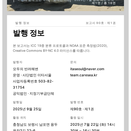
제1면 / 총 16면
발행 정보
보고서
90
호 · 제
1
권
발행 정보
본 보고서는 ICC 19종 분류 프로토콜과 NOAA 표준 측정법(2020),
Creative Commons BY-NC 4.0 라이선스를 따릅니다.
발행자
문의
모두의 반려해변
itaseoul@naver.com
운영 · 사단법인 이타서울
team.caresea.kr
사업자등록번호 503-82-
31754
공익법인 · 지정기부금단체
발행일
발행 번호
2025년 9월 25일
제
90
호 · 제
1
권
활동 위치
활동 일시
충청남도 보령시 남포면 용두
2025년 7월 22일 (화)
14시
욕장2길 22-6
30분 ~ 16시 30분