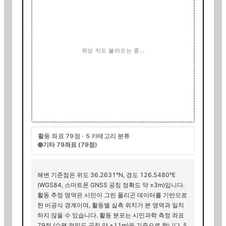
위성 지도 불러오는 중…
활동 좌표
79
점 · 5 카테고리 분류
기타
79
좌표 (
79
점)
해변 기준점은 위도
36.2631
°N, 경도
126.5480
°E
(WGS84, 스마트폰 GNSS 공칭 정확도 약 ±3m)입니다.
활동 추정 영역은 시민이 그린 폴리곤 데이터를 기반으로
한 비공식 경계이며, 활동별 실측 위치가 본 영역과 일치
하지 않을 수 있습니다.
활동 분포는 시민과학 측정 좌표
79
점 (수평 정밀도 공칭 약 ±11m)을 기준으로 합니다. 5