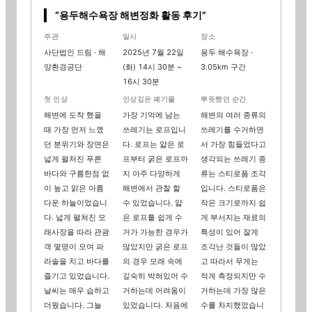
“
용두해수욕장 해변정화 활동 후기
”
주관
일시
장소
사단법인 드림
· 해
2025년 7월 22일
용두 해수욕장
·
양환경공단
(화)
14시 30분 ~
3.05km 구간
16시 30분
첫 인상
인상깊은 폐기물
뿌듯했던 순간
해변에 도착 했을
가장 기억에 남는
해변의 여러 종류의
때 가장 먼저 느꼈
쓰레기는 로프입니
쓰레기를 수거하면
던 분위기와 장면은
다. 로프는 얇은 로
서 가장 힘들었다고
넓게 펼처진 푸른
프부터 굵은 로프까
생각되는 쓰레기 종
바다와 구름한점 없
지 아주 다양하게
류는 스티로폼 조각
이 높고 맑은 아름
해변에서 관찰 할
입니다. 스티로폼은
다운 하늘이었습니
수 있었습니다. 얇
작은 크기로까지 쉽
다. 넓게 펼쳐진 모
은 로프틑 쉽게 수
게 부서지는 재료의
래사장을 따라 관광
거가 가능한 경우가
특성이 있어 잘게
객 몇명이 모여 파
많았지만 굵은 로프
조각난 것들이 많았
라솔을 치고 바다를
의 경우 모래 속에
고 따라서 무게는
즐기고 있었습니다.
깊숙히 박혀있어 수
적게 측정되지만 수
날씨는 매우 습하고
거하는데 어려움이
거하는데 가장 많은
더웠습니다. 그늘
있었습니다. 처음에
수를 차지했었습니