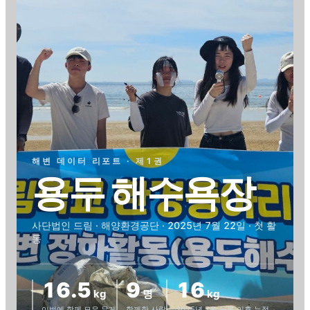
해변 데이터 리포트 · 제
1
권
용두 해수욕장
사단법인 드림
· 해양환경공단
·
2025년 7월 22일
·
첫 활
동
16.5
9
16
kg
명
kg
이번에 함께 모은 무게
함께한 사람
2025년 7월 등록
이후 누적