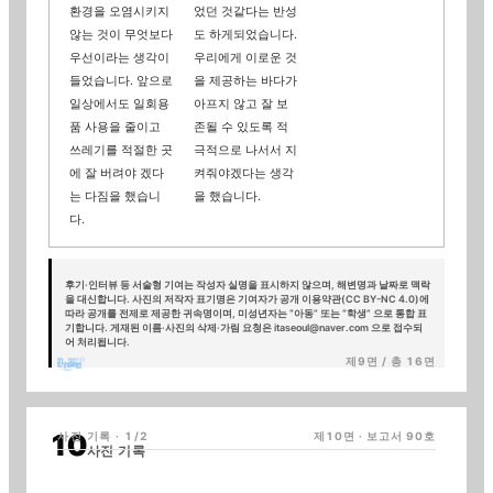
환경을 오염시키지
었던 것같다는 반성
않는 것이 무엇보다
도 하게되었습니다.
우선이라는 생각이
우리에게 이로운 것
들었습니다. 앞으로
을 제공하는 바다가
일상에서도 일회용
아프지 않고 잘 보
품 사용을 줄이고
존될 수 있도록 적
쓰레기를 적절한 곳
극적으로 나서서 지
에 잘 버려야 겠다
켜줘야겠다는 생각
는 다짐을 했습니
을 했습니다.
다.
후기·인터뷰 등 서술형 기여는 작성자 실명을 표시하지 않으며, 해변명과 날짜로 맥락
을 대신합니다. 사진의 저작자 표기명은 기여자가 공개 이용약관(CC BY-NC 4.0)에
따라 공개를 전제로 제공한 귀속명이며, 미성년자는 “아동” 또는 “학생” 으로 통합 표
기합니다. 게재된 이름·사진의 삭제·가림 요청은 itaseoul@naver.com 으로 접수되
어 처리됩니다.
제9면 / 총 16면
사진 기록 · 1/2
제
10
면 · 보고서
90
호
사진 기록