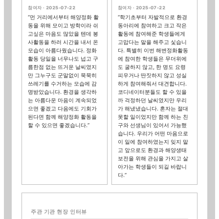
참여자 ·
2025-07-22
참여자 ·
2025-07-22
“
먼 거리에서부터 해양정화 활
“
학기초부터 자발적으로 환경
동을 위해 모이고 방학이라 쉬
동아리에 참여하고 크고 작은
고싶은 마음도 많았을 텐데 봉
활동에 참여해준 학생들에게
사활동을 하러 시간을 내서 온
고맙다는 말을 해주고 싳습니
모습이 아름다웠습니다. 정화
다. 특별히 이번 해변정화활동
활동 당일을 너무나도 넙고 구
에 참여한 학생들은 무더위에
름한점 없는 뜨거운 날씨였지
도 굴하지 않고, 한 명도 요령
만 그누구도 군말없이 묵묵히
피우거나 딴짓하지 않고 성실
쓰레기를 수거하는 모습에 감
하게 참여해줘서 대견합니다.
명받았습니다. 환경을 생각하
코디네이터분들도 할 수 있을
는 아름다운 마음이 계속되었
까 걱정하던 날씨였지만 우리
으면 좋겠고 다음에도 기회가
가 해냈냈습니다. 혼자는 절대
된다면 함께 해양정화 활동을
못할 일이었지만 함께 하는 친
할 수 있으면 좋겠습니다.
”
구와 선생님이 있어서 가능했
습니다. 우리가 어떤 마음으로
이 일에 참여하였는지 잊지 말
고 앞으로도 환경과 해양생태
보전을 위해 관심을 가지고 살
아가는 학생들이 되길 바랍니
다.
”
주관 기관 현장 인터뷰