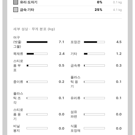
유리·도자기
0
%
0.1
kg
금속·기타
25
%
4.1
kg
세부 성상 · 무게 분포 (kg)
어구
(밧줄·
포장끈
7.1
4.5
그물)
목재류
기타
2.4
1.2
스티로
폼 부
금속류
0.5
0.3
표
플라스
종이류
틱 용
0.2
0.1
기
플라스
틱 조
유리류
0.1
0.1
각
스티로
섬유
폼 용
0.0
0.0
파편
기
비닐
식품
0.0
0.0
봉지
포장재