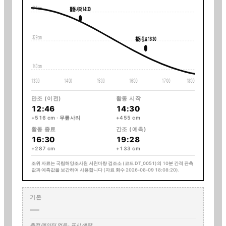
515
cm
활동 시작
14:30
329
cm
활동 종료
16:30
143
cm
13
:00
14
:00
15
:00
16
:00
17
:00
18
:00
만조 (이전)
활동 시작
12:46
14:30
+516 cm · 무릎사리
+455 cm
활동 종료
간조 (예측)
16:30
19:28
+287 cm
+133 cm
조위 자료는 국립해양조사원
서천마량 검조소
(코드 DT_0051)
의 10분 간격 관측
값과 예측값을 보간하여 사용합니다
(자료 회수 2026-08-09 18:08:20)
.
기온
—
측정 데이터 없음 · 표시 생략