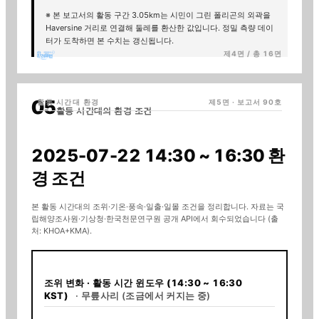
※ 본 보고서의 활동 구간
3.05km
는 시민이 그린 폴리곤의 외곽을
Haversine 거리로 연결해 둘레를 환산한 값입니다. 정밀 측량 데이
터가 도착하면 본 수치는 갱신됩니다.
제4면 / 총 16면
활동 시간대 환경
제5면 · 보고서
90
호
활동 시간대의 환경 조건
2025-07-22
14:30 ~ 16:30
환
경 조건
본 활동 시간대의 조위·기온·풍속·일출·일몰 조건을 정리합니다.
자료는 국
립해양조사원·기상청·한국천문연구원 공개 API에서 회수되었습니다
(출
처: KHOA+KMA)
.
조위 변화
· 활동 시간 윈도우 (14:30 ~ 16:30
KST)
·
무릎사리
(
조금에서 커지는 중
)