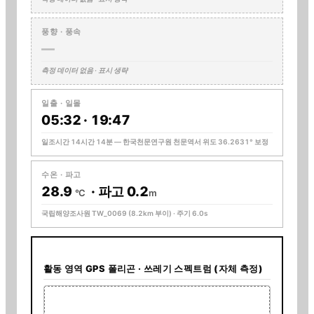
풍향 · 풍속
—
측정 데이터 없음 · 표시 생략
일출 · 일몰
05:32
·
19:47
일조시간 14시간 14분 —
한국천문연구원 천문역서
위도 36.2631° 보정
수온 · 파고
28.9
· 파고
0.2
°C
m
국립해양조사원
TW_0069
(8.2km 부이)
· 주기 6.0s
활동 영역 GPS 폴리곤 · 쓰레기 스펙트럼 (자체 측정)