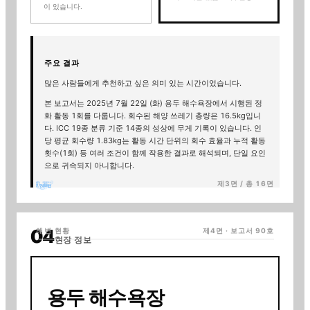
이 있습니다.
주요 결과
많은 사람들에게 추천하고 싶은 의미 있는 시간이었습니다.
본 보고서는
2025년 7월 22일 (화)
용두 해수욕장
에서 시행된 정
화 활동 1회를 다룹니다.
회수된 해양 쓰레기 총량은
16.5
kg입니
다
. ICC 19종 분류 기준
14
종의 성상에 무게 기록이 있습니다
. 인
당 평균 회수량
1.83
kg는 활동 시간 단위의 회수 효율과 누적 활동
횟수(
1
회) 등 여러 조건이 함께 작용한 결과로 해석되며, 단일 요인
으로 귀속되지 아니합니다
.
제3면 / 총 16면
해변 현황
제4면 · 보고서
90
호
현장 정보
용두 해수욕장