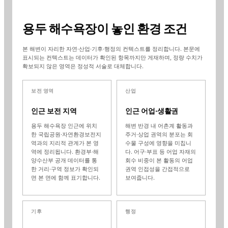
용두 해수욕장
이 놓인 환경 조건
본 해변이 자리한 자연·산업·기후·행정의 컨텍스트를 정리합니다. 본문에
표시되는 컨텍스트는 데이터가 확인된 항목까지만 게재하며, 정량 수치가
확보되지 않은 영역은 정성적 서술로 대체합니다.
보전 영역
산업
인근 보전 지역
인근 어업·생활권
용두 해수욕장
인근에 위치
해변 반경 내 어촌계 활동과
한 국립공원·자연환경보전지
주거·상업 권역의 분포는 회
역과의 지리적 관계가 본 영
수물 구성에 영향을 미칩니
역에 정리됩니다. 환경부·해
다. 어구·부표 등 어업 자재의
양수산부 공개 데이터를 통
회수 비중이 본 활동의 어업
한 거리·구역 정보가 확인되
권역 인접성을 간접적으로
면 본 면에 함께 표기합니다.
보여줍니다.
기후
행정