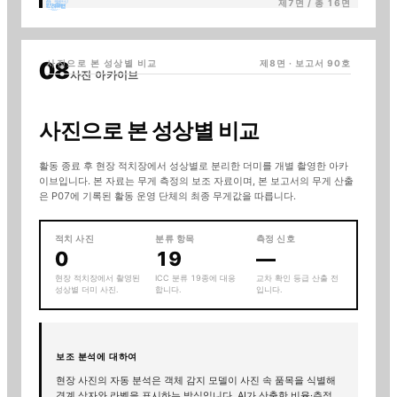
제7면 / 총 16면
사진으로 본 성상별 비교
제8면 · 보고서
90
호
사진 아카이브
사진으로 본 성상별 비교
활동 종료 후 현장 적치장에서 성상별로 분리한 더미를 개별 촬영한 아카
이브입니다. 본 자료는 무게 측정의 보조 자료이며, 본 보고서의 무게 산출
은 P07에 기록된 활동 운영 단체의 최종 무게값을 따릅니다.
적치 사진
분류 항목
측정 신호
0
19
—
현장 적치장에서 촬영된
ICC 분류 19종에 대응
교차 확인 등급 산출 전
성상별 더미 사진.
합니다.
입니다.
보조 분석에 대하여
현장 사진의 자동 분석은 객체 감지 모델이 사진 속 품목을 식별해
경계 상자와 라벨을 표시하는 방식입니다. AI가 산출한 비율·추정