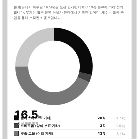
본 활동에서 회수된
16.5
kg을 오션 컨서번시 ICC 19종 분류에 따라 정리
합니다. 무게는 활동 운영 단체가
현장에서 기록한
값이며, 개수는 활동 중
앱을 통해 누적된 카운트입니다.
16.5
kg
플라스틱 (PET·기타)
28
%
4.7
kg
성상 분류 합계
스티로폼 (양식 부표·기타)
3
%
0.5
kg
밧줄·그물 (어업 자재)
43
%
7.1
kg