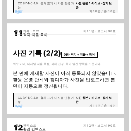
CC BY-NC 4.0 · 출처 표기 시 자유 인용 가
사진 원본 아카이브 · 장기 보
능
존
제
10
면 / 총 16면
사진 기록 · 2/2
제
11
면 · 보고서
90
호
적치·저울·특이
사진 기록 (2/2)
0장 · 적치 + 저울 + 특이
회수 마대, 디지털 저울 측정, 적치 전경, 특이 발견 항목을 모읍니다.
본 면에 게재할 사진이 아직 등록되지 않았습니다.
활동 운영 단체와 참여자가 사진을 업로드하면 본
면이 자동으로 갱신됩니다.
CC BY-NC 4.0 · 출처 표기 시 자유 인용 가
사진 원본 아카이브 · 장기 보
능
존
제
11
면 / 총 16면
환경 컨텍스트
제12면 · 보고서
90
호
환경 컨텍스트